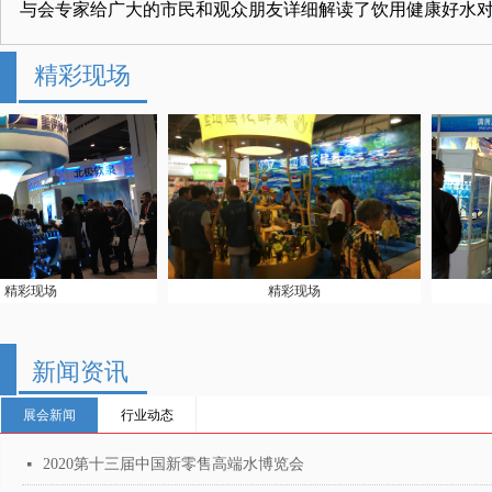
与会专家给广大的市民和观众朋友详细解读了饮用健康好水
精彩现场
现场
精彩现场
新闻资讯
展会新闻
行业动态
2020第十三届中国新零售高端水博览会
넷