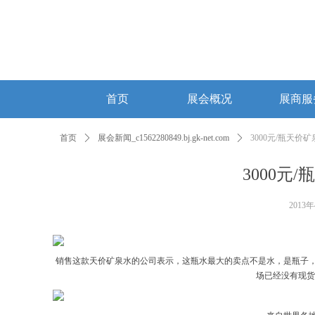
首页
展会概况
展商服
首页
展会概况
展商服
首页
ꄲ
展会新闻_c1562280849.bj.gk-net.com
ꄲ
3000元/瓶天
3000
2013
销售这款天价矿泉水的公司表示，这瓶水最大的卖点不是水，是瓶子，
场已经没有现货